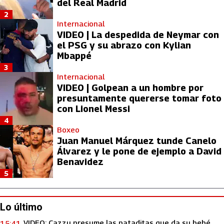
del Real Madrid
2
Internacional
VIDEO | La despedida de Neymar con
el PSG y su abrazo con Kylian
Mbappé
3
Internacional
VIDEO | Golpean a un hombre por
presuntamente quererse tomar foto
con Lionel Messi
4
Boxeo
Juan Manuel Márquez tunde Canelo
Álvarez y le pone de ejemplo a David
Benavidez
5
Lo último
VIDEO: Cazzu presume las pataditas que da su bebé
15:41