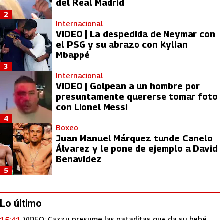
del Real Madrid
2
Internacional
VIDEO | La despedida de Neymar con
el PSG y su abrazo con Kylian
Mbappé
3
Internacional
VIDEO | Golpean a un hombre por
presuntamente quererse tomar foto
con Lionel Messi
4
Boxeo
Juan Manuel Márquez tunde Canelo
Álvarez y le pone de ejemplo a David
Benavidez
5
Lo último
VIDEO: Cazzu presume las pataditas que da su bebé
15:41