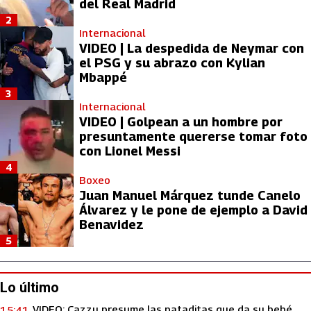
del Real Madrid
2
Internacional
VIDEO | La despedida de Neymar con
el PSG y su abrazo con Kylian
Mbappé
3
Internacional
VIDEO | Golpean a un hombre por
presuntamente quererse tomar foto
con Lionel Messi
4
Boxeo
Juan Manuel Márquez tunde Canelo
Álvarez y le pone de ejemplo a David
Benavidez
5
Lo último
VIDEO: Cazzu presume las pataditas que da su bebé
15:41