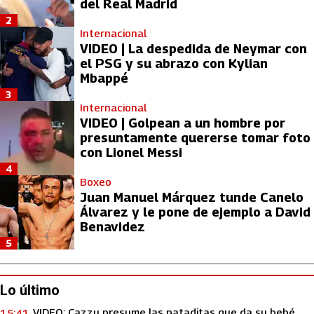
del Real Madrid
2
Internacional
VIDEO | La despedida de Neymar con
el PSG y su abrazo con Kylian
Mbappé
3
Internacional
VIDEO | Golpean a un hombre por
presuntamente quererse tomar foto
con Lionel Messi
4
Boxeo
Juan Manuel Márquez tunde Canelo
Álvarez y le pone de ejemplo a David
Benavidez
5
Lo último
VIDEO: Cazzu presume las pataditas que da su bebé
15:41