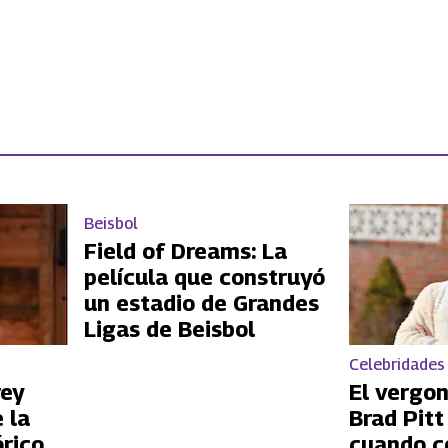
Beisbol
Field of Dreams: La
película que construyó
un estadio de Grandes
Ligas de Beisbol
Celebridades
rey
El vergo
 la
Brad Pit
órico
cuando c