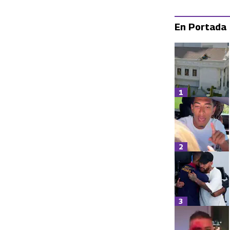
En Portada
1
2
3