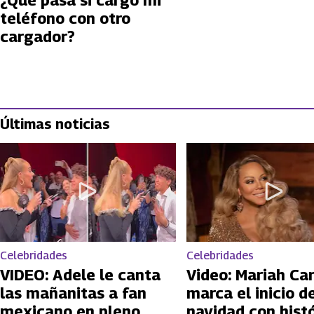
¿Qué pasa si cargo mi
teléfono con otro
cargador?
Últimas noticias
Celebridades
Celebridades
VIDEO: Adele le canta
Video: Mariah Ca
las mañanitas a fan
marca el inicio de
mexicano en pleno
navidad con hist