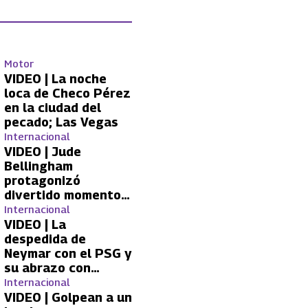
Motor
VIDEO | La noche
loca de Checo Pérez
en la ciudad del
pecado; Las Vegas
Internacional
VIDEO | Jude
Bellingham
protagonizó
divertido momento
con aficionada del
Internacional
Real Madrid
VIDEO | La
despedida de
Neymar con el PSG y
su abrazo con
Kylian Mbappé
Internacional
VIDEO | Golpean a un