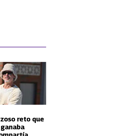
nzoso reto que
t ganaba
ompartía