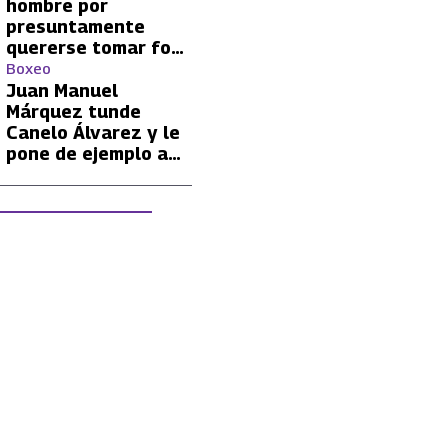
hombre por
presuntamente
quererse tomar foto
con Lionel Messi
Boxeo
Juan Manuel
Márquez tunde
Canelo Álvarez y le
pone de ejemplo a
David Benavidez