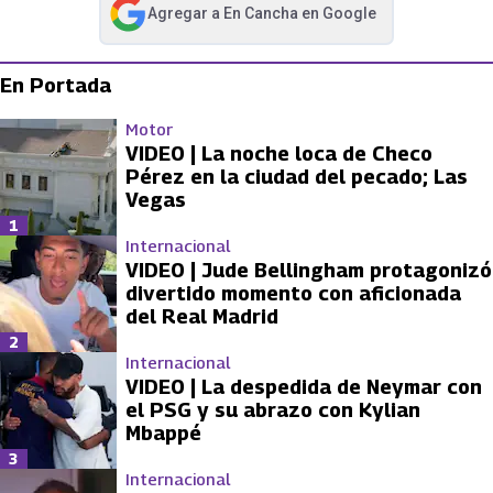
Agregar a
En Cancha
en Google
abre en nueva pestaña
En Portada
Motor
VIDEO | La noche loca de Checo
Pérez en la ciudad del pecado; Las
Vegas
1
Internacional
VIDEO | Jude Bellingham protagonizó
divertido momento con aficionada
del Real Madrid
2
Internacional
VIDEO | La despedida de Neymar con
el PSG y su abrazo con Kylian
Mbappé
3
Internacional