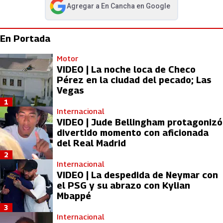
Agregar a
En Cancha
en Google
abre en nueva pestaña
En Portada
Motor
VIDEO | La noche loca de Checo
Pérez en la ciudad del pecado; Las
Vegas
1
Internacional
VIDEO | Jude Bellingham protagonizó
divertido momento con aficionada
del Real Madrid
2
Internacional
VIDEO | La despedida de Neymar con
el PSG y su abrazo con Kylian
Mbappé
3
Internacional