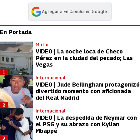
Agregar a
En Cancha
en Google
abre en nueva pestaña
En Portada
Motor
VIDEO | La noche loca de Checo
Pérez en la ciudad del pecado; Las
Vegas
1
Internacional
VIDEO | Jude Bellingham protagonizó
divertido momento con aficionada
del Real Madrid
2
Internacional
VIDEO | La despedida de Neymar con
el PSG y su abrazo con Kylian
Mbappé
3