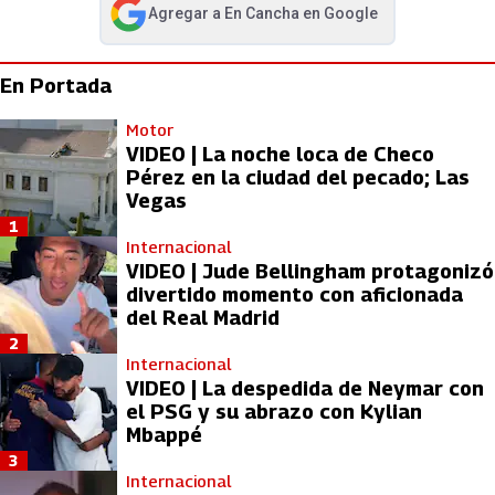
Agregar a
En Cancha
en Google
abre en nueva pestaña
En Portada
Motor
VIDEO | La noche loca de Checo
Pérez en la ciudad del pecado; Las
Vegas
1
Internacional
VIDEO | Jude Bellingham protagonizó
divertido momento con aficionada
del Real Madrid
2
Internacional
VIDEO | La despedida de Neymar con
el PSG y su abrazo con Kylian
Mbappé
3
Internacional