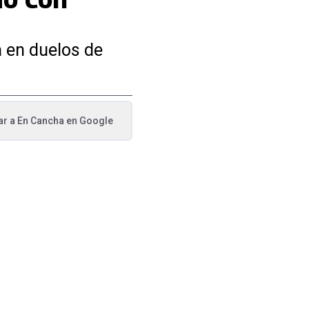
a en duelos de
ar a
En Cancha
en Google
va pestaña