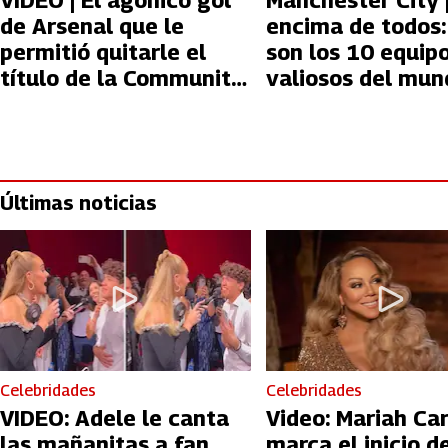
VIDEO | El agónico gol
Manchester City 
de Arsenal que le
encima de todos:
permitió quitarle el
son los 10 equip
título de la Community
valiosos del mun
Shield a Manchester
City
Últimas noticias
Celebridades
Celebridades
VIDEO: Adele le canta
Video: Mariah Ca
las mañanitas a fan
marca el inicio de