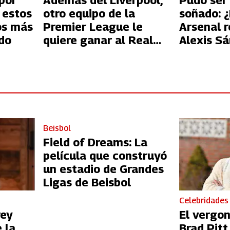
por
Además del Liverpool,
Pudo ser
 estos
otro equipo de la
soñado: 
os más
Premier League le
Arsenal 
do
quiere ganar al Real
Alexis S
Madrid el fichaje de
Kylian Mbappé
Beisbol
Field of Dreams: La
película que construyó
un estadio de Grandes
Ligas de Beisbol
Celebridades
rey
El vergo
 la
Brad Pit