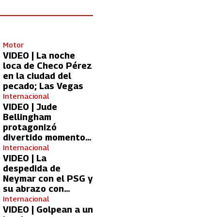
Motor
VIDEO | La noche
loca de Checo Pérez
en la ciudad del
pecado; Las Vegas
Internacional
VIDEO | Jude
Bellingham
protagonizó
divertido momento
con aficionada del
Internacional
Real Madrid
VIDEO | La
despedida de
Neymar con el PSG y
su abrazo con
Kylian Mbappé
Internacional
VIDEO | Golpean a un