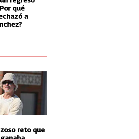
 un regreso
¿Por qué
rechazó a
ánchez?
nzoso reto que
t ganaba