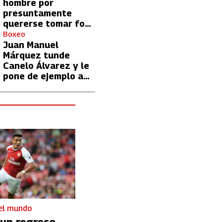
hombre por
presuntamente
quererse tomar foto
con Lionel Messi
Boxeo
Juan Manuel
Márquez tunde
Canelo Álvarez y le
pone de ejemplo a
David Benavidez
 el mundo