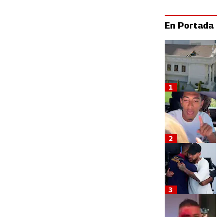
En Portada
1
2
3