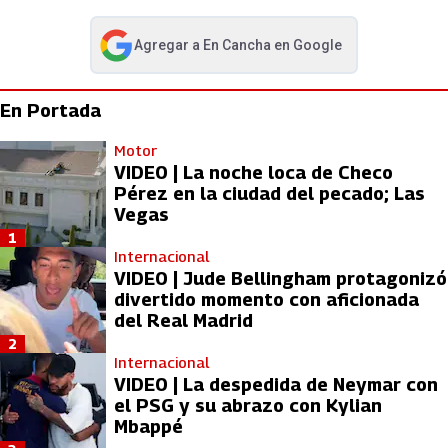
Agregar a
En Cancha
en Google
abre en nueva pestaña
En Portada
Motor
VIDEO | La noche loca de Checo
Pérez en la ciudad del pecado; Las
Vegas
1
Internacional
VIDEO | Jude Bellingham protagonizó
divertido momento con aficionada
del Real Madrid
2
Internacional
VIDEO | La despedida de Neymar con
el PSG y su abrazo con Kylian
Mbappé