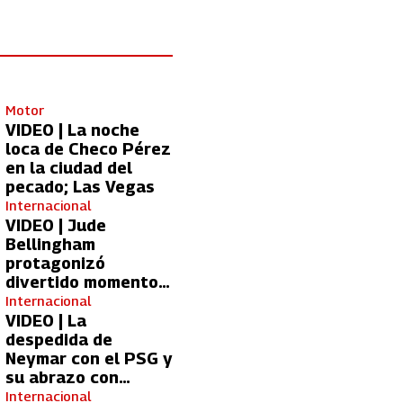
Motor
VIDEO | La noche
loca de Checo Pérez
en la ciudad del
pecado; Las Vegas
Internacional
VIDEO | Jude
Bellingham
protagonizó
divertido momento
con aficionada del
Internacional
Real Madrid
VIDEO | La
despedida de
Neymar con el PSG y
su abrazo con
Kylian Mbappé
Internacional