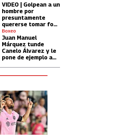
VIDEO | Golpean a un
hombre por
presuntamente
quererse tomar foto
con Lionel Messi
Boxeo
Juan Manuel
Márquez tunde
Canelo Álvarez y le
pone de ejemplo a
David Benavidez