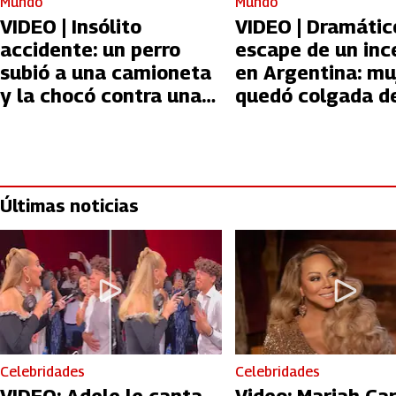
Mundo
Mundo
VIDEO | Insólito
VIDEO | Dramátic
accidente: un perro
escape de un inc
subió a una camioneta
en Argentina: mu
y la chocó contra una
quedó colgada d
casa
cable
Últimas noticias
Celebridades
Celebridades