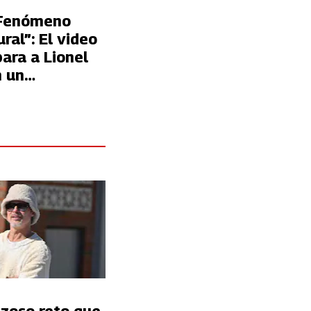
“Fenómeno
ral”: El video
ara a Lionel
n un
estre