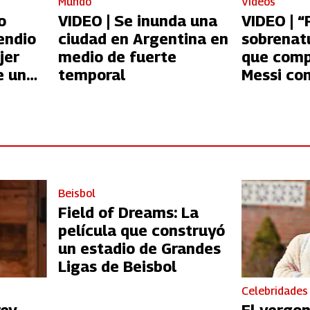
Mundo
Videos
o
VIDEO | Se inunda una
VIDEO | 
endio
ciudad en Argentina en
sobrenatu
jer
medio de fuerte
que comp
e un
temporal
Messi co
extraterr
Beisbol
Field of Dreams: La
película que construyó
un estadio de Grandes
Ligas de Beisbol
Celebridades