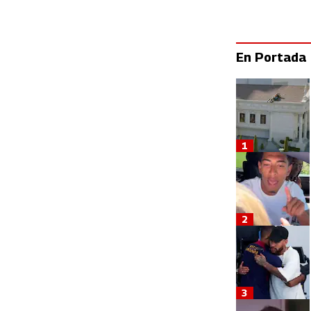
En Portada
1
2
3