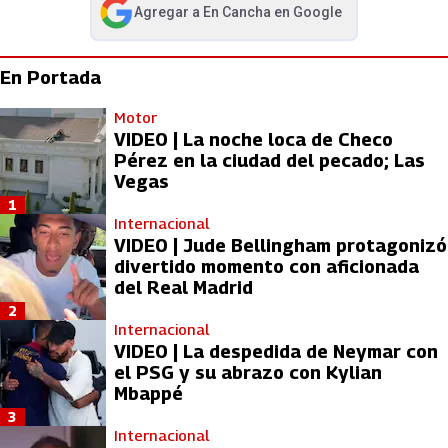
Agregar a
En Cancha
en Google
abre en nueva pestaña
En Portada
Motor
VIDEO | La noche loca de Checo
Pérez en la ciudad del pecado; Las
Vegas
1
Internacional
VIDEO | Jude Bellingham protagonizó
divertido momento con aficionada
del Real Madrid
2
Internacional
VIDEO | La despedida de Neymar con
el PSG y su abrazo con Kylian
Mbappé
3
Internacional