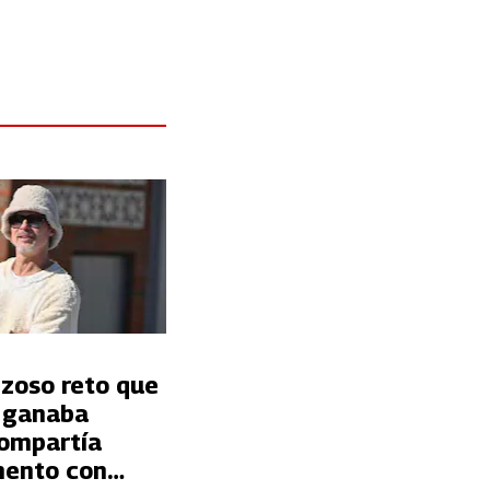
nzoso reto que
t ganaba
ompartía
ento con