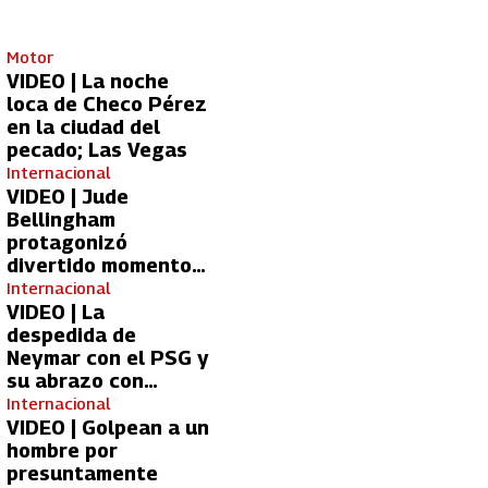
Motor
VIDEO | La noche
loca de Checo Pérez
en la ciudad del
pecado; Las Vegas
Internacional
VIDEO | Jude
Bellingham
protagonizó
divertido momento
con aficionada del
Internacional
Real Madrid
VIDEO | La
despedida de
Neymar con el PSG y
su abrazo con
Kylian Mbappé
Internacional
VIDEO | Golpean a un
hombre por
presuntamente