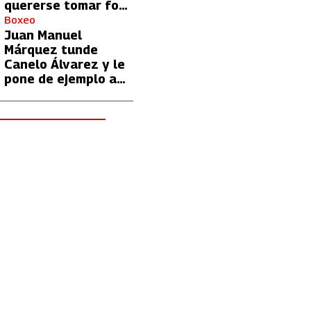
quererse tomar foto
con Lionel Messi
Boxeo
Juan Manuel
Márquez tunde
Canelo Álvarez y le
pone de ejemplo a
David Benavidez