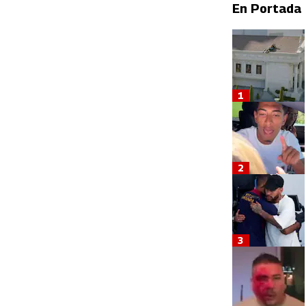
En Portada
1
2
3