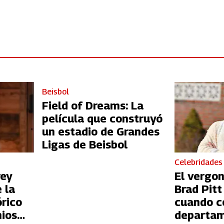
Beisbol
Field of Dreams: La
película que construyó
un estadio de Grandes
Ligas de Beisbol
Celebridades
rey
El vergo
 la
Brad Pit
órico
cuando c
ios
departam