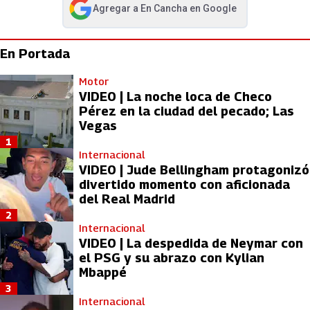
Agregar a
En Cancha
en Google
abre en nueva pestaña
En Portada
Motor
VIDEO | La noche loca de Checo
Pérez en la ciudad del pecado; Las
Vegas
1
Internacional
VIDEO | Jude Bellingham protagonizó
divertido momento con aficionada
del Real Madrid
2
Internacional
VIDEO | La despedida de Neymar con
el PSG y su abrazo con Kylian
Mbappé
3
Internacional