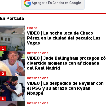
Agregar a
En Cancha
en Google
abre en nueva pestaña
En Portada
Motor
VIDEO | La noche loca de Checo
Pérez en la ciudad del pecado; Las
Vegas
1
Internacional
VIDEO | Jude Bellingham protagonizó
divertido momento con aficionada
del Real Madrid
2
Internacional
VIDEO | La despedida de Neymar con
el PSG y su abrazo con Kylian
Mbappé
3
Internacional