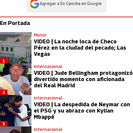
Agregar a
En Cancha
en Google
abre en nueva pestaña
En Portada
Motor
VIDEO | La noche loca de Checo
Pérez en la ciudad del pecado; Las
Vegas
1
Internacional
VIDEO | Jude Bellingham protagonizó
divertido momento con aficionada
del Real Madrid
2
Internacional
VIDEO | La despedida de Neymar con
el PSG y su abrazo con Kylian
Mbappé
3
Internacional