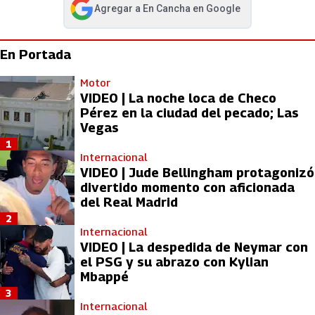
Agregar a
En Cancha
en Google
abre en nueva pestaña
En Portada
Motor
VIDEO | La noche loca de Checo
Pérez en la ciudad del pecado; Las
Vegas
1
Internacional
VIDEO | Jude Bellingham protagonizó
divertido momento con aficionada
del Real Madrid
2
Internacional
VIDEO | La despedida de Neymar con
el PSG y su abrazo con Kylian
Mbappé
3
Internacional