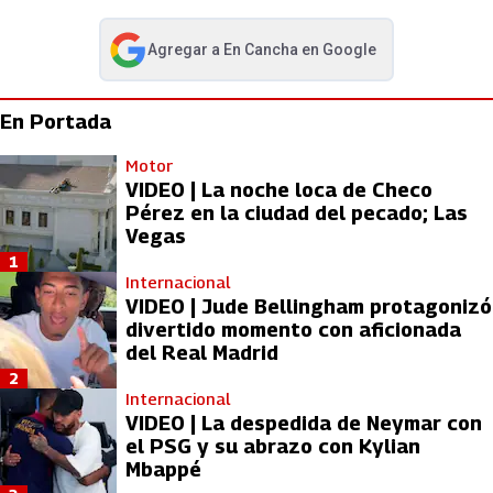
Agregar a
En Cancha
en Google
abre en nueva pestaña
En Portada
Motor
VIDEO | La noche loca de Checo
Pérez en la ciudad del pecado; Las
Vegas
1
Internacional
VIDEO | Jude Bellingham protagonizó
divertido momento con aficionada
del Real Madrid
2
Internacional
VIDEO | La despedida de Neymar con
el PSG y su abrazo con Kylian
Mbappé