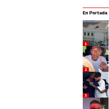
En Portada
1
2
3