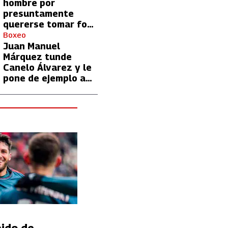
hombre por
presuntamente
quererse tomar foto
con Lionel Messi
Boxeo
Juan Manuel
Márquez tunde
Canelo Álvarez y le
pone de ejemplo a
David Benavidez