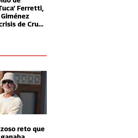
pido de
Tuca’ Ferretti,
 Giménez
risis de Cruz
nzoso reto que
t ganaba