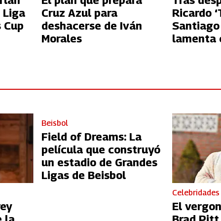
rlan
El plan que prepara
Tras des
 Liga
Cruz Azul para
Ricardo ‘
s Cup
deshacerse de Iván
Santiago
Morales
lamenta c
Azul
Beisbol
Field of Dreams: La
película que construyó
un estadio de Grandes
Ligas de Beisbol
Celebridades
rey
El vergo
 la
Brad Pit