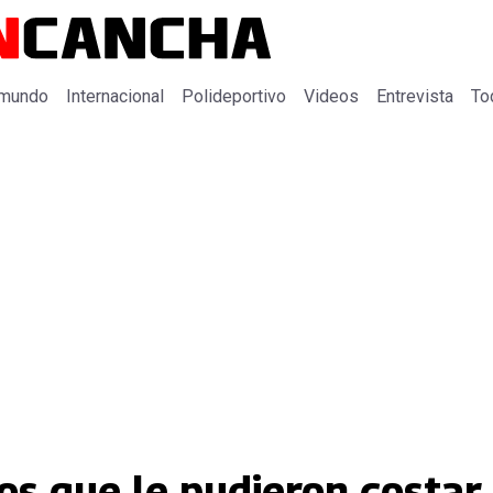
 mundo
Internacional
Polideportivo
Videos
Entrevista
To
os que le pudieron costar 