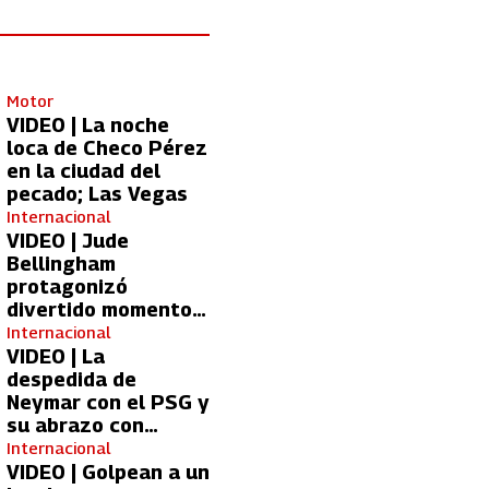
Motor
VIDEO | La noche
loca de Checo Pérez
en la ciudad del
pecado; Las Vegas
Internacional
VIDEO | Jude
Bellingham
protagonizó
divertido momento
con aficionada del
Internacional
Real Madrid
VIDEO | La
despedida de
Neymar con el PSG y
su abrazo con
Kylian Mbappé
Internacional
VIDEO | Golpean a un