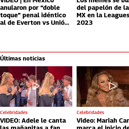
VIDEO | En México
Los memes se bu
anularon por “doble
del papelón de la
toque” penal idéntico
MX en la League
al de Everton vs Unión
2023
Española
Últimas noticias
Celebridades
Celebridades
VIDEO: Adele le canta
Video: Mariah Ca
las mañanitas a fan
marca el inicio de