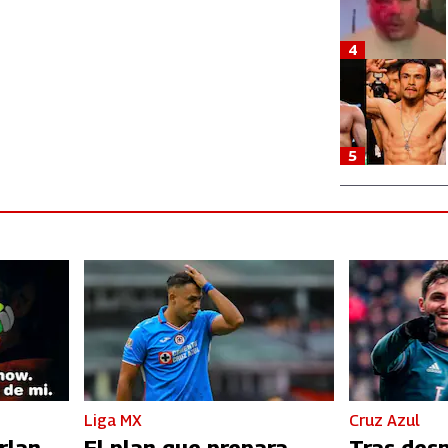
4
5
Liga MX
Cruz Azul