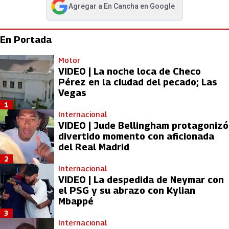
Agregar a
En Cancha
en Google
abre en nueva pestaña
En Portada
Motor
VIDEO | La noche loca de Checo
Pérez en la ciudad del pecado; Las
Vegas
1
Internacional
VIDEO | Jude Bellingham protagonizó
divertido momento con aficionada
del Real Madrid
2
Internacional
VIDEO | La despedida de Neymar con
el PSG y su abrazo con Kylian
Mbappé
3
Internacional