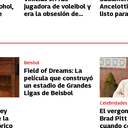
ohol,
jugadora de voleibol y
Ancelotti
e
era la obsesión de
listo par
Neymar
Madrid y
de Brasil
Beisbol
Field of Dreams: La
película que construyó
un estadio de Grandes
Ligas de Beisbol
Celebridades
rey
El vergo
 la
Brad Pit
órico
cuando c