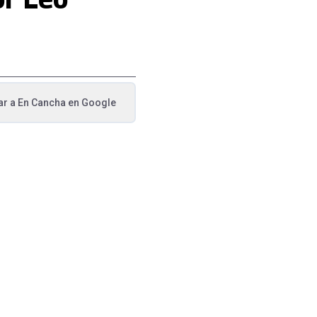
ar a
En Cancha
en Google
va pestaña