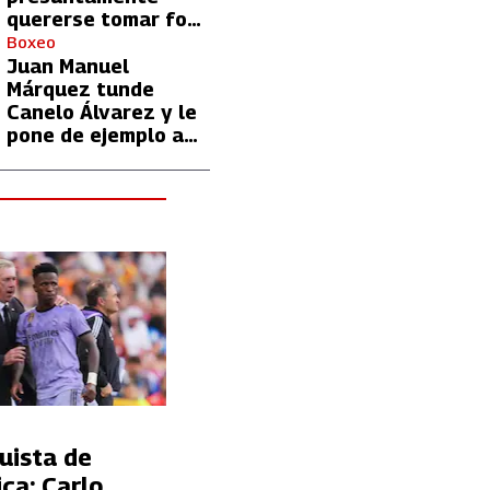
quererse tomar foto
con Lionel Messi
Boxeo
Juan Manuel
Márquez tunde
Canelo Álvarez y le
pone de ejemplo a
David Benavidez
uista de
ca: Carlo