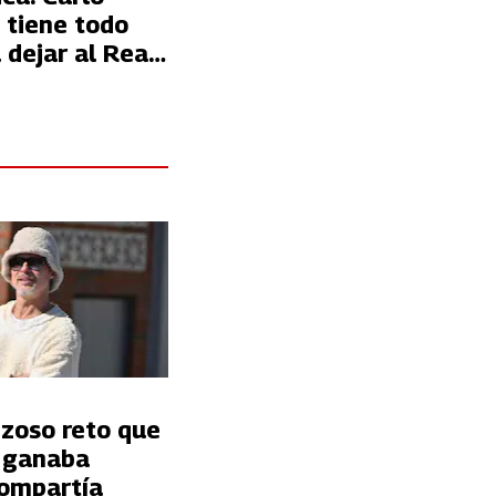
 tiene todo
a dejar al Real
 hacerse cargo
nzoso reto que
t ganaba
ompartía