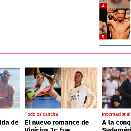
4
5
Todo es cancha
Internacional
vida de
El nuevo romance de
A la conq
Vinícius Jr: fue
Sudaméri