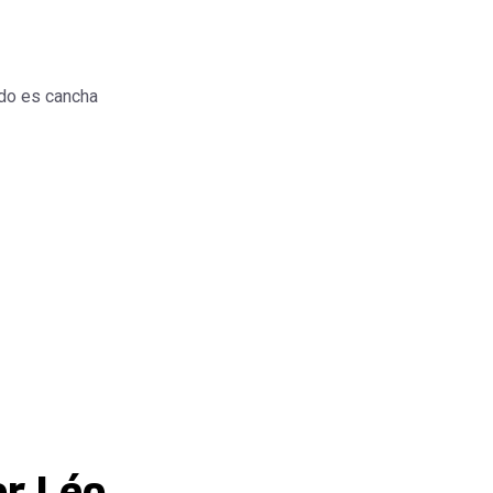
do es cancha
or Léo