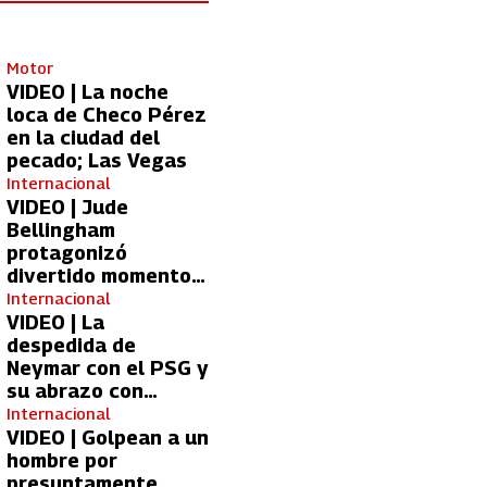
Motor
VIDEO | La noche
loca de Checo Pérez
en la ciudad del
pecado; Las Vegas
Internacional
VIDEO | Jude
Bellingham
protagonizó
divertido momento
con aficionada del
Internacional
Real Madrid
VIDEO | La
despedida de
Neymar con el PSG y
su abrazo con
Kylian Mbappé
Internacional
VIDEO | Golpean a un
hombre por
presuntamente