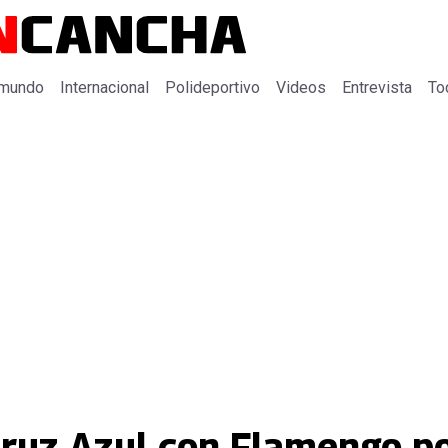
 mundo
Internacional
Polideportivo
Videos
Entrevista
To
 Cruz Azul con Flamengo p