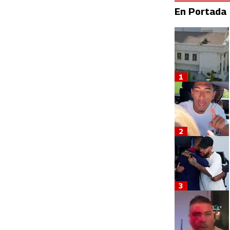
En Portada
1
2
3