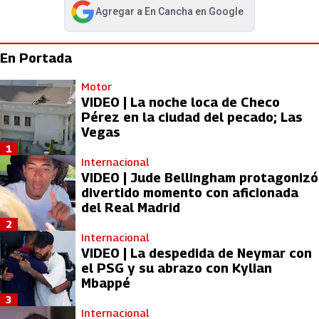
Agregar a
En Cancha
en Google
abre en nueva pestaña
En Portada
Motor
VIDEO | La noche loca de Checo
Pérez en la ciudad del pecado; Las
Vegas
1
Internacional
VIDEO | Jude Bellingham protagonizó
divertido momento con aficionada
del Real Madrid
2
Internacional
VIDEO | La despedida de Neymar con
el PSG y su abrazo con Kylian
Mbappé
3
Internacional