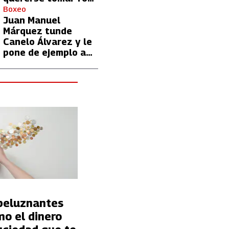
con Lionel Messi
Boxeo
Juan Manuel
Márquez tunde
Canelo Álvarez y le
pone de ejemplo a
David Benavidez
peluznantes
mo el dinero