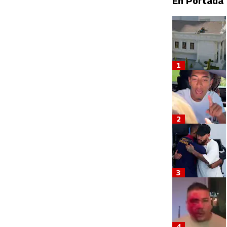
En Portada
1
2
3
4