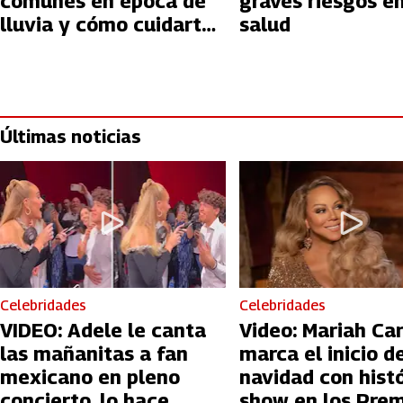
comunes en época de
graves riesgos en
lluvia y cómo cuidarte
salud
de ellas
Últimas noticias
Celebridades
Celebridades
VIDEO: Adele le canta
Video: Mariah Ca
las mañanitas a fan
marca el inicio de
mexicano en pleno
navidad con hist
concierto, lo hace
show en los Prem