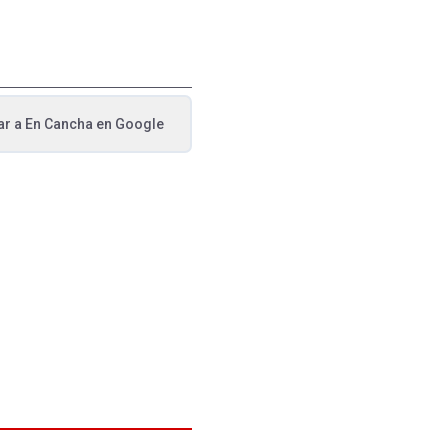
ar a
En Cancha
en Google
va pestaña