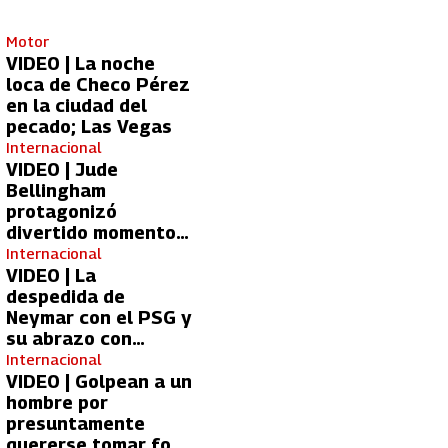
Motor
VIDEO | La noche
loca de Checo Pérez
en la ciudad del
pecado; Las Vegas
Internacional
VIDEO | Jude
Bellingham
protagonizó
divertido momento
con aficionada del
Internacional
Real Madrid
VIDEO | La
despedida de
Neymar con el PSG y
su abrazo con
Kylian Mbappé
Internacional
VIDEO | Golpean a un
hombre por
presuntamente
quererse tomar foto