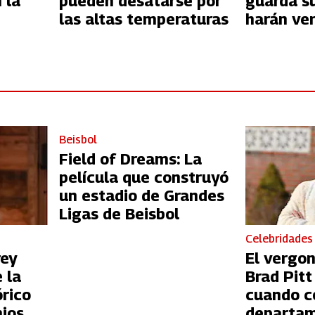
 la
pueden desatarse por
guarda s
las altas temperaturas
harán ver
diferent
Beisbol
Field of Dreams: La
película que construyó
un estadio de Grandes
Ligas de Beisbol
Celebridades
rey
El vergo
 la
Brad Pit
órico
cuando c
ios
departam