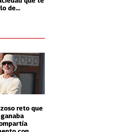
uciedad que te
lo de
e forma
nzoso reto que
t ganaba
ompartía
ento con