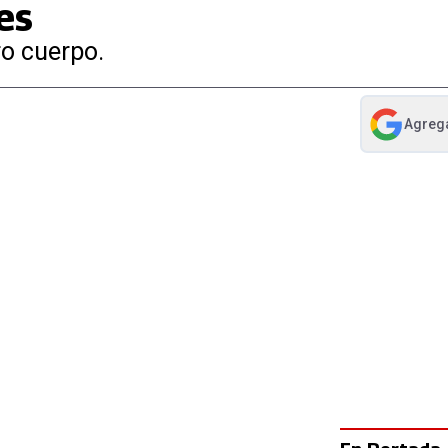
es
ro cuerpo.
Agreg
abre en nue