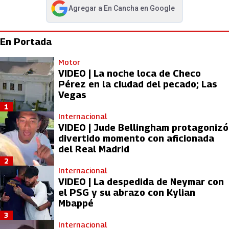
Agregar a
En Cancha
en Google
abre en nueva pestaña
En Portada
Motor
VIDEO | La noche loca de Checo
Pérez en la ciudad del pecado; Las
Vegas
1
Internacional
VIDEO | Jude Bellingham protagonizó
divertido momento con aficionada
del Real Madrid
2
Internacional
VIDEO | La despedida de Neymar con
el PSG y su abrazo con Kylian
Mbappé
3
Internacional