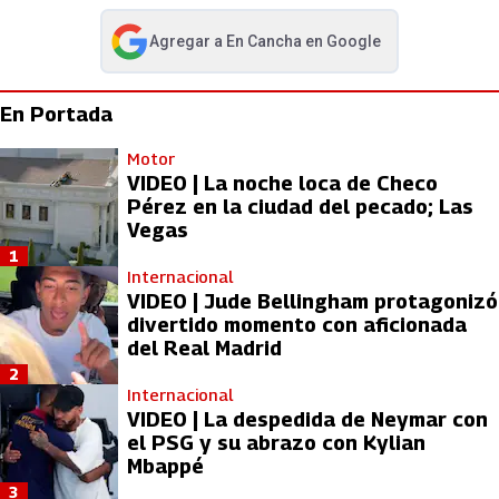
Agregar a
En Cancha
en Google
abre en nueva pestaña
En Portada
Motor
VIDEO | La noche loca de Checo
Pérez en la ciudad del pecado; Las
Vegas
1
Internacional
VIDEO | Jude Bellingham protagonizó
divertido momento con aficionada
del Real Madrid
2
Internacional
VIDEO | La despedida de Neymar con
el PSG y su abrazo con Kylian
Mbappé
3