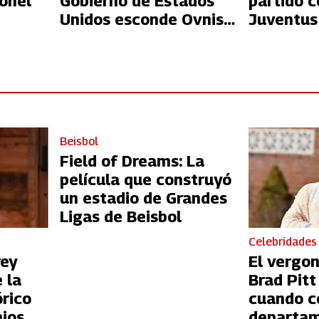
onel
Gobierno de Estados
partido c
Unidos esconde Ovnis y
Juventus
restos biológicos “no
humanos”
Beisbol
Field of Dreams: La
película que construyó
un estadio de Grandes
Ligas de Beisbol
Celebridades
rey
El vergo
 la
Brad Pit
órico
cuando c
ios
departam