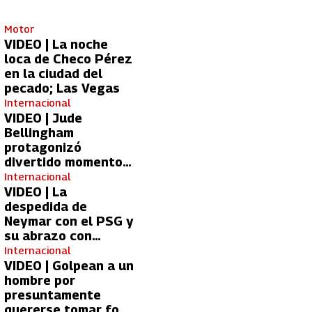
Motor
VIDEO | La noche
loca de Checo Pérez
en la ciudad del
pecado; Las Vegas
Internacional
VIDEO | Jude
Bellingham
protagonizó
divertido momento
con aficionada del
Internacional
Real Madrid
VIDEO | La
despedida de
Neymar con el PSG y
su abrazo con
Kylian Mbappé
Internacional
VIDEO | Golpean a un
hombre por
presuntamente
quererse tomar foto