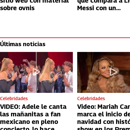
sitio web con material
que compara a Li
sobre ovnis
Messi con un
extraterrestre
Últimas noticias
Celebridades
Celebridades
VIDEO: Adele le canta
Video: Mariah Ca
las mañanitas a fan
marca el inicio de
mexicano en pleno
navidad con hist
concierto, lo hace
show en los Prem