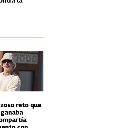
ontra la
nzoso reto que
t ganaba
ompartía
ento con