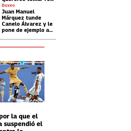
con Lionel Messi
Boxeo
Juan Manuel
Márquez tunde
Canelo Álvarez y le
pone de ejemplo a
David Benavidez
por la que el
a suspendió el