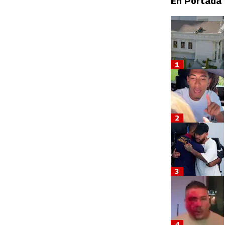
En Portada
1
2
3
4