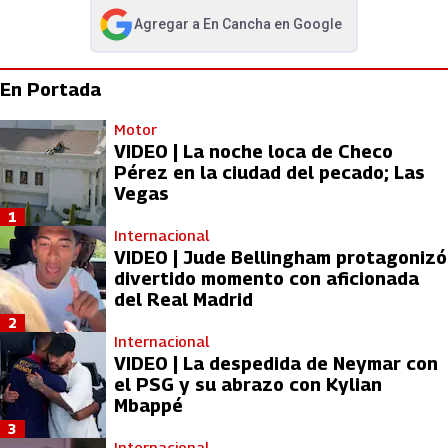
Agregar a
En Cancha
en Google
abre en nueva pestaña
En Portada
Motor
VIDEO | La noche loca de Checo
Pérez en la ciudad del pecado; Las
Vegas
1
Internacional
VIDEO | Jude Bellingham protagonizó
divertido momento con aficionada
del Real Madrid
2
Internacional
VIDEO | La despedida de Neymar con
el PSG y su abrazo con Kylian
Mbappé
3
Internacional