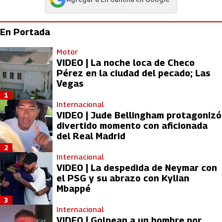
abre en nueva pestaña
En Portada
Motor
VIDEO | La noche loca de Checo
Pérez en la ciudad del pecado; Las
Vegas
1
Internacional
VIDEO | Jude Bellingham protagonizó
divertido momento con aficionada
del Real Madrid
2
Internacional
VIDEO | La despedida de Neymar con
el PSG y su abrazo con Kylian
Mbappé
3
Internacional
VIDEO | Golpean a un hombre por