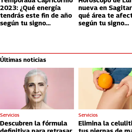
Temporada Capricornio
Horóscopo de Lu
2023: ¿Qué energía
nueva en Sagitar
tendrás este fin de año
qué área te afec
según tu signo
según tu signo
zodiacal?
zodiacal?
Últimas noticias
Servicios
Servicios
Descubren la fórmula
Elimina la celulit
definitiva para retrasar
tus piernas de m