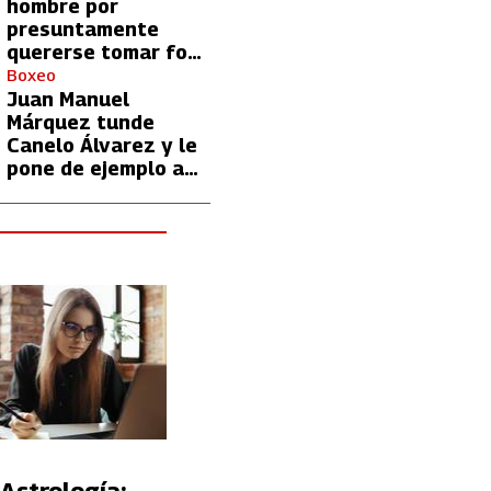
hombre por
presuntamente
quererse tomar foto
con Lionel Messi
Boxeo
Juan Manuel
Márquez tunde
Canelo Álvarez y le
pone de ejemplo a
David Benavidez