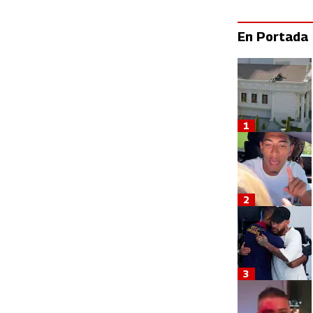
En Portada
1
2
3