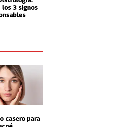
Astrología:
 los 3 signos
onsables
o casero para
acné,