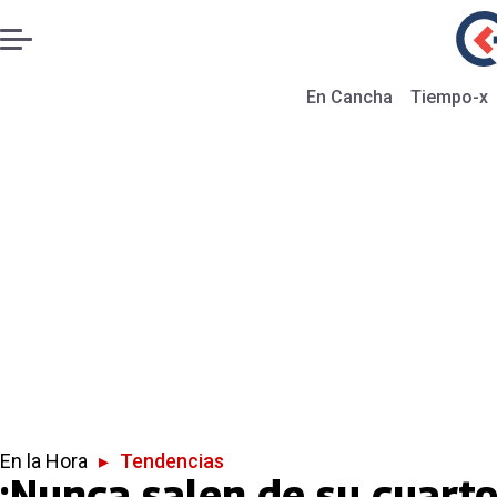
En Cancha
Tiempo-x
En la Hora
▸
Tendencias
¡Nunca salen de su cuarto