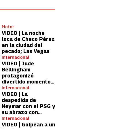
Motor
VIDEO | La noche
loca de Checo Pérez
en la ciudad del
pecado; Las Vegas
Internacional
VIDEO | Jude
Bellingham
protagonizó
divertido momento
con aficionada del
Internacional
Real Madrid
VIDEO | La
despedida de
Neymar con el PSG y
su abrazo con
Kylian Mbappé
Internacional
VIDEO | Golpean a un