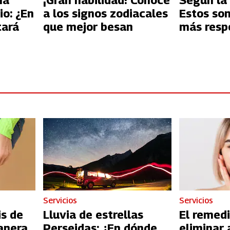
na
¡Gran habilidad! Conoce
Según la 
io: ¿En
a los signos zodiacales
Estos son
tará
que mejor besan
más resp
Servicios
Servicios
is de
Lluvia de estrellas
El remedi
anera
Perseidas: ¿En dónde
eliminar 