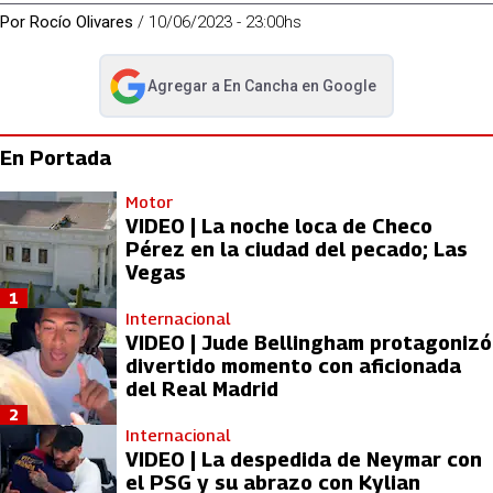
Por
Rocío Olivares
/
10/06/2023 - 23:00hs
Agregar a
En Cancha
en Google
abre en nueva pestaña
En Portada
Motor
VIDEO | La noche loca de Checo
Pérez en la ciudad del pecado; Las
Vegas
1
Internacional
VIDEO | Jude Bellingham protagonizó
divertido momento con aficionada
del Real Madrid
2
Internacional
VIDEO | La despedida de Neymar con
el PSG y su abrazo con Kylian