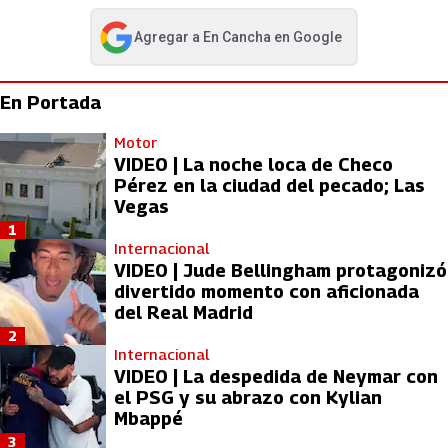
Agregar a
En Cancha
en Google
abre en nueva pestaña
En Portada
Motor
VIDEO | La noche loca de Checo
Pérez en la ciudad del pecado; Las
Vegas
1
Internacional
VIDEO | Jude Bellingham protagonizó
divertido momento con aficionada
del Real Madrid
2
Internacional
VIDEO | La despedida de Neymar con
el PSG y su abrazo con Kylian
Mbappé
3