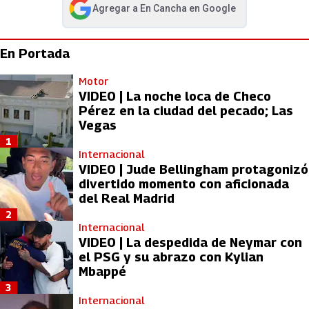
Agregar a
En Cancha
en Google
abre en nueva pestaña
En Portada
Motor
VIDEO | La noche loca de Checo
Pérez en la ciudad del pecado; Las
Vegas
1
Internacional
VIDEO | Jude Bellingham protagonizó
divertido momento con aficionada
del Real Madrid
2
Internacional
VIDEO | La despedida de Neymar con
el PSG y su abrazo con Kylian
Mbappé
3
Internacional