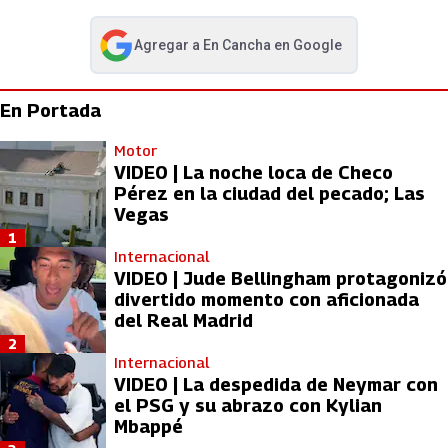
Agregar a
En Cancha
en Google
abre en nueva pestaña
En Portada
Motor
VIDEO | La noche loca de Checo
Pérez en la ciudad del pecado; Las
Vegas
1
Internacional
VIDEO | Jude Bellingham protagonizó
divertido momento con aficionada
del Real Madrid
2
Internacional
VIDEO | La despedida de Neymar con
el PSG y su abrazo con Kylian
Mbappé