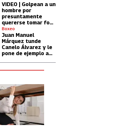
VIDEO | Golpean a un
hombre por
presuntamente
quererse tomar foto
con Lionel Messi
Boxeo
Juan Manuel
Márquez tunde
Canelo Álvarez y le
pone de ejemplo a
David Benavidez