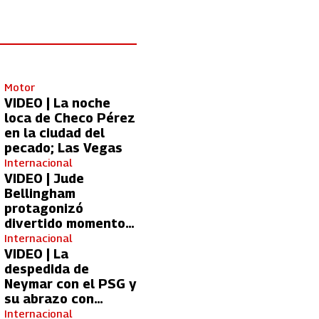
Motor
VIDEO | La noche
loca de Checo Pérez
en la ciudad del
pecado; Las Vegas
Internacional
VIDEO | Jude
Bellingham
protagonizó
divertido momento
con aficionada del
Internacional
Real Madrid
VIDEO | La
despedida de
Neymar con el PSG y
su abrazo con
Kylian Mbappé
Internacional