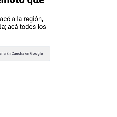
acó a la región,
da; acá todos los
ar a
En Cancha
en Google
va pestaña