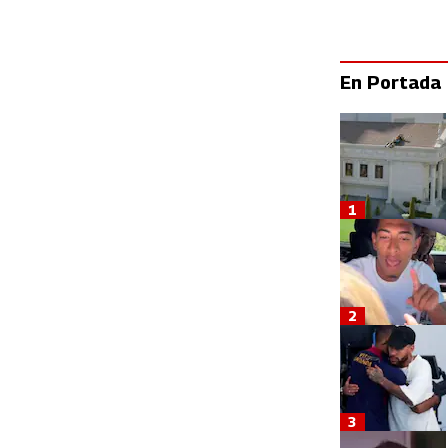
En Portada
1
2
3