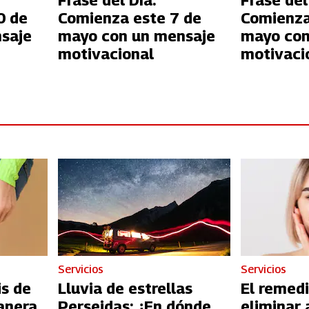
Frase del Día:
Frase del
0 de
Comienza este 7 de
Comienza
saje
mayo con un mensaje
mayo con
motivacional
motivaci
Servicios
Servicios
is de
Lluvia de estrellas
El remedi
anera
Perseidas: ¿En dónde
eliminar 