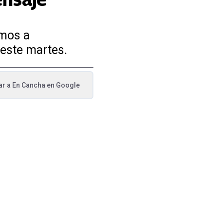
amos a
 este martes.
ar a
En Cancha
en Google
va pestaña