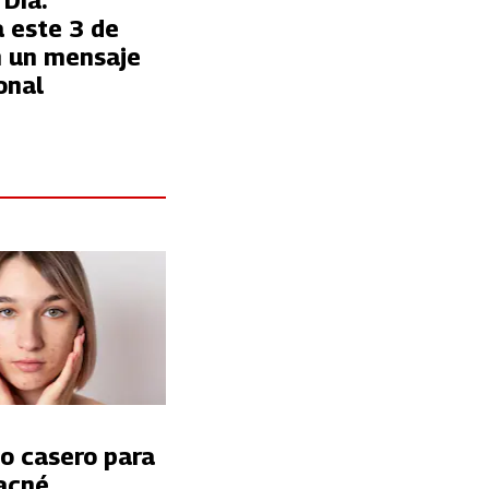
 Día:
 este 3 de
 un mensaje
onal
o casero para
acné,