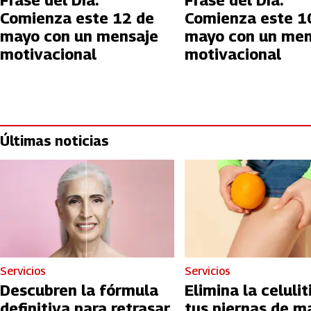
Frase del Día:
Frase del Día:
Comienza este 12 de
Comienza este 1
mayo con un mensaje
mayo con un men
motivacional
motivacional
Últimas noticias
Servicios
Servicios
Descubren la fórmula
Elimina la celulit
definitiva para retrasar
tus piernas de m