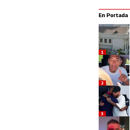
En Portada
1
2
3