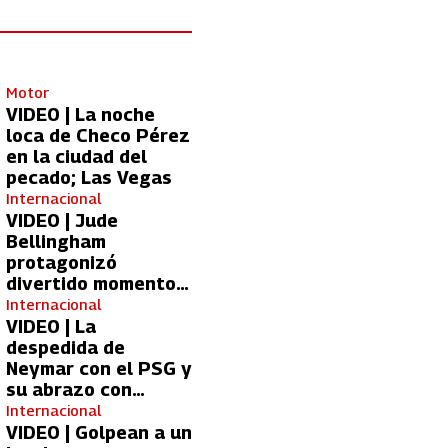
Motor
VIDEO | La noche
loca de Checo Pérez
en la ciudad del
pecado; Las Vegas
Internacional
VIDEO | Jude
Bellingham
protagonizó
divertido momento
con aficionada del
Internacional
Real Madrid
VIDEO | La
despedida de
Neymar con el PSG y
su abrazo con
Kylian Mbappé
Internacional
VIDEO | Golpean a un