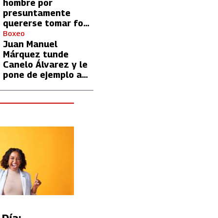
hombre por
presuntamente
quererse tomar foto
con Lionel Messi
Boxeo
Juan Manuel
Márquez tunde
Canelo Álvarez y le
pone de ejemplo a
David Benavidez