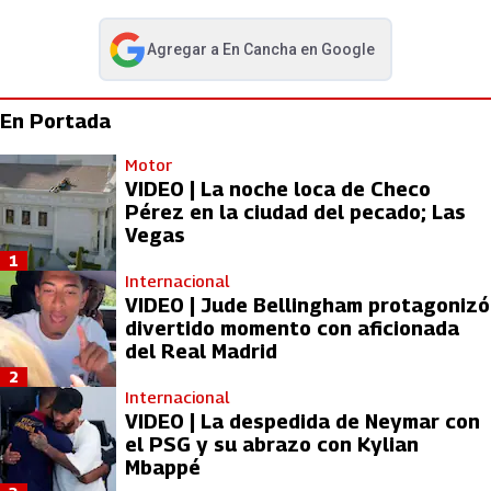
Agregar a
En Cancha
en Google
abre en nueva pestaña
En Portada
Motor
VIDEO | La noche loca de Checo
Pérez en la ciudad del pecado; Las
Vegas
1
Internacional
VIDEO | Jude Bellingham protagonizó
divertido momento con aficionada
del Real Madrid
2
Internacional
VIDEO | La despedida de Neymar con
el PSG y su abrazo con Kylian
Mbappé