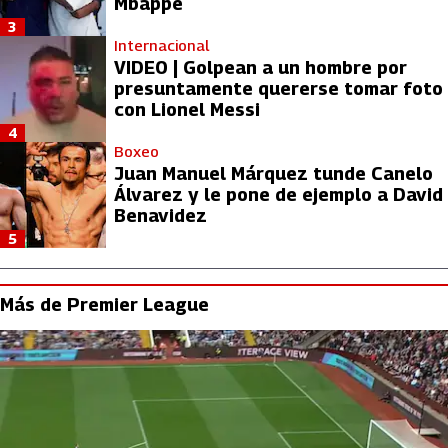
Mbappé
3
Internacional
VIDEO | Golpean a un hombre por
presuntamente quererse tomar foto
con Lionel Messi
4
Boxeo
Juan Manuel Márquez tunde Canelo
Álvarez y le pone de ejemplo a David
Benavidez
5
Más de Premier League