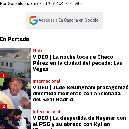
Por
Gonzalo Lizama
/
24/05/2023 - 14:39hs
Agregar a
En Cancha
en Google
abre en nueva pestaña
En Portada
Motor
VIDEO | La noche loca de Checo
Pérez en la ciudad del pecado; Las
Vegas
1
Internacional
VIDEO | Jude Bellingham protagonizó
divertido momento con aficionada
del Real Madrid
2
Internacional
VIDEO | La despedida de Neymar con
el PSG y su abrazo con Kylian