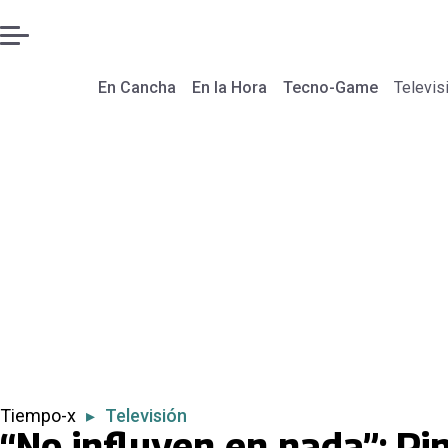
En Cancha
En la Hora
Tecno-Game
Televis
Tiempo-x
▸
Televisión
“No influyen en nada”: Pi