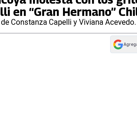
li en “Gran Hermano” Chi
 de Constanza Capelli y Viviana Acevedo.
Agreg
abre en nue