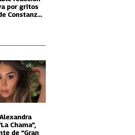
a por gritos
 de Constanza
n “Gran
 Chile
 Alexandra
“La Chama”,
nte de “Gran