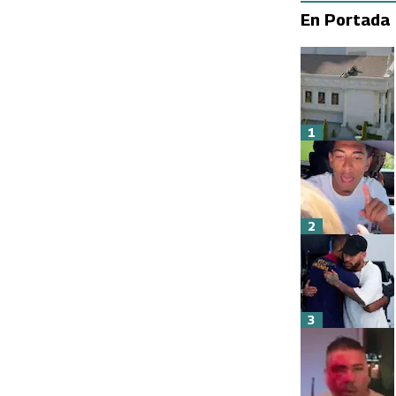
En Portada
1
2
3