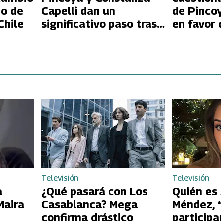
zo de
Capelli dan un
de Pincoy
Chile
significativo paso tras
en favor
el quiebre de su
Capelli e
amistad en “Gran
Hermano”
Hermano” Chile
Televisión
Televisión
a
¿Qué pasará con Los
Quién es
Maira
Casablanca? Mega
Méndez, 
confirma drástico
participa