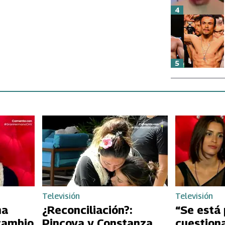
4
5
Televisión
Televisión
na
¿Reconciliación?:
“Se está
 cambio
Pincoya y Constanza
cuestion