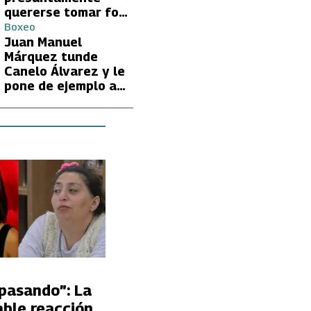
quererse tomar foto
con Lionel Messi
Boxeo
Juan Manuel
Márquez tunde
Canelo Álvarez y le
pone de ejemplo a
David Benavidez
 pasando”: La
able reacción