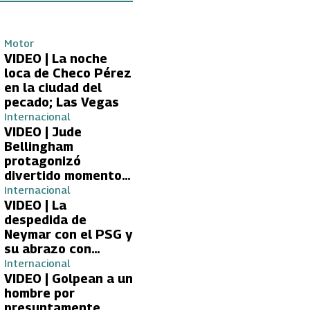
Motor
VIDEO | La noche
loca de Checo Pérez
en la ciudad del
pecado; Las Vegas
Internacional
VIDEO | Jude
Bellingham
protagonizó
divertido momento
con aficionada del
Internacional
Real Madrid
VIDEO | La
despedida de
Neymar con el PSG y
su abrazo con
Kylian Mbappé
Internacional
VIDEO | Golpean a un
hombre por
presuntamente