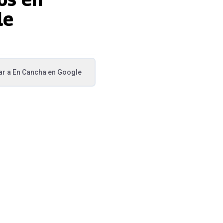
le
ar a
En Cancha
en Google
va pestaña