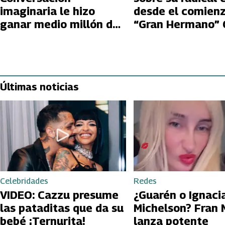
imaginaria le hizo
desde el comien
ganar medio millón de
“Gran Hermano” 
pesos a la Pincoya en
“Gran Hermano” Chile
Últimas noticias
Celebridades
Redes
VIDEO: Cazzu presume
¿Guarén o Ignaci
las pataditas que da su
Michelson? Fran 
bebé ¡Ternurita!
lanza potente