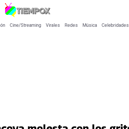
ión
Cine/Streaming
Virales
Redes
Música
Celebridades
ncoya molesta con los grit