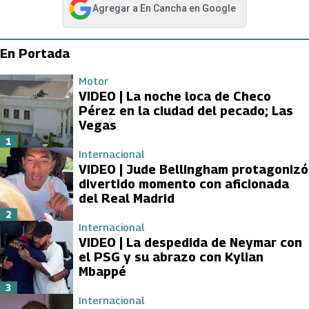
Agregar a
En Cancha
en Google
abre en nueva pestaña
En Portada
Motor
VIDEO | La noche loca de Checo
Pérez en la ciudad del pecado; Las
Vegas
1
Internacional
VIDEO | Jude Bellingham protagonizó
divertido momento con aficionada
del Real Madrid
2
Internacional
VIDEO | La despedida de Neymar con
el PSG y su abrazo con Kylian
Mbappé
3
Internacional