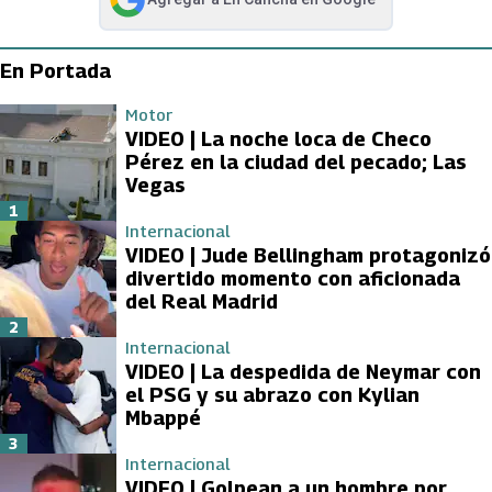
abre en nueva pestaña
En Portada
Motor
VIDEO | La noche loca de Checo
Pérez en la ciudad del pecado; Las
Vegas
1
Internacional
VIDEO | Jude Bellingham protagonizó
divertido momento con aficionada
del Real Madrid
2
Internacional
VIDEO | La despedida de Neymar con
el PSG y su abrazo con Kylian
Mbappé
3
Internacional
VIDEO | Golpean a un hombre por