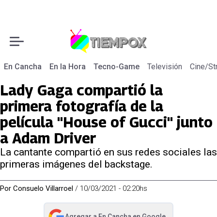
En Cancha
En la Hora
Tecno-Game
Televisión
Cine/St
Lady Gaga compartió la
primera fotografía de la
película "House of Gucci" junto
a Adam Driver
La cantante compartió en sus redes sociales las
primeras imágenes del backstage.
Por
Consuelo Villarroel
/
10/03/2021 - 02:20hs
Agregar a
En Cancha
en Google