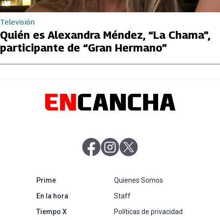
Televisión
Quién es Alexandra Méndez, “La Chama”,
participante de “Gran Hermano”
abre en nueva pestaña
abre en nueva pestaña
abre en nueva pestaña
abre en nueva pestaña
Prime
Quienes Somos
abre en nueva pestaña
En la hora
Staff
abre en nueva pestaña
Tiempo X
Políticas de privacidad