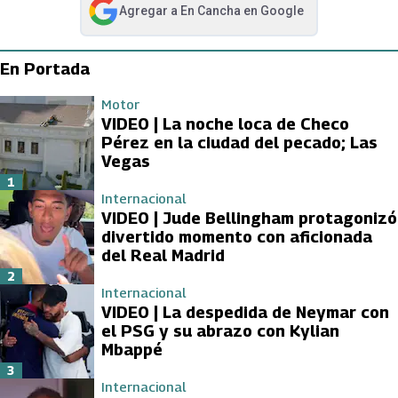
Agregar a
En Cancha
en Google
abre en nueva pestaña
En Portada
Motor
VIDEO | La noche loca de Checo
Pérez en la ciudad del pecado; Las
Vegas
1
Internacional
VIDEO | Jude Bellingham protagonizó
divertido momento con aficionada
del Real Madrid
2
Internacional
VIDEO | La despedida de Neymar con
el PSG y su abrazo con Kylian
Mbappé
3
Internacional