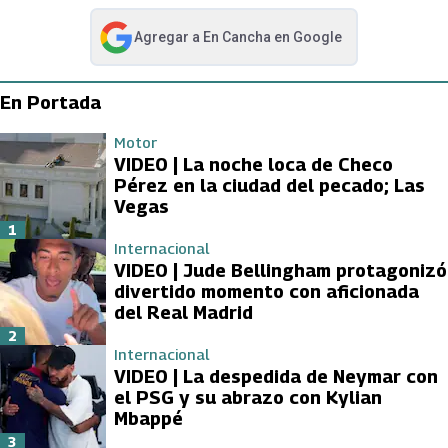
Agregar a
En Cancha
en Google
abre en nueva pestaña
En Portada
Motor
VIDEO | La noche loca de Checo
Pérez en la ciudad del pecado; Las
Vegas
1
Internacional
VIDEO | Jude Bellingham protagonizó
divertido momento con aficionada
del Real Madrid
2
Internacional
VIDEO | La despedida de Neymar con
el PSG y su abrazo con Kylian
Mbappé
3