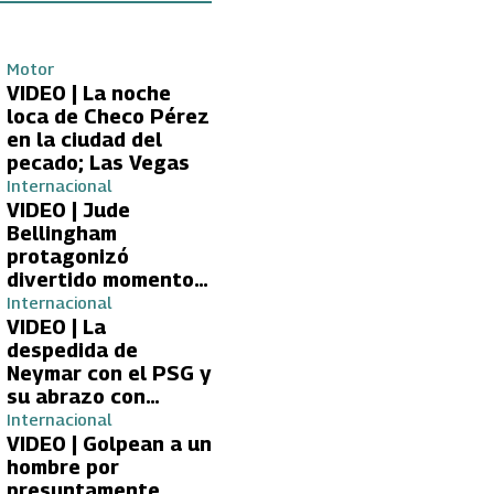
Motor
VIDEO | La noche
loca de Checo Pérez
en la ciudad del
pecado; Las Vegas
Internacional
VIDEO | Jude
Bellingham
protagonizó
divertido momento
con aficionada del
Internacional
Real Madrid
VIDEO | La
despedida de
Neymar con el PSG y
su abrazo con
Kylian Mbappé
Internacional
VIDEO | Golpean a un
hombre por
presuntamente