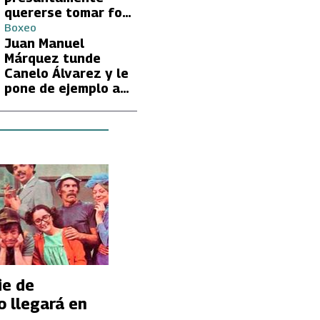
quererse tomar foto
con Lionel Messi
Boxeo
Juan Manuel
Márquez tunde
Canelo Álvarez y le
pone de ejemplo a
David Benavidez
ie de
o llegará en