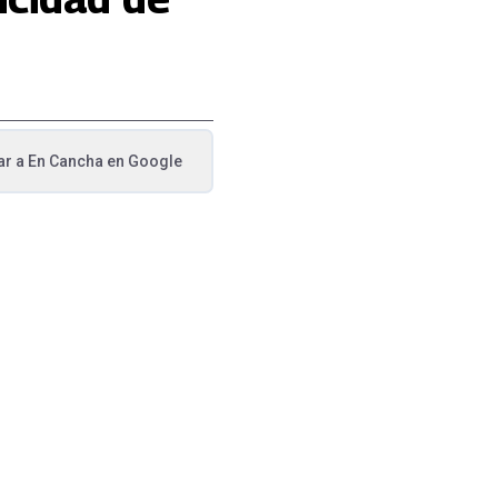
ar a
En Cancha
en Google
va pestaña