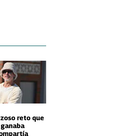
nzoso reto que
t ganaba
ompartía