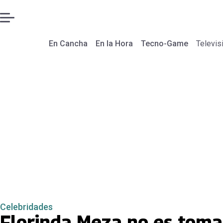
En Cancha
En la Hora
Tecno-Game
Televis
Celebridades
Florinda Meza no es toma