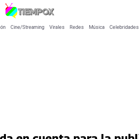
ión
Cine/Streaming
Virales
Redes
Música
Celebridades
da en cuenta para la publ