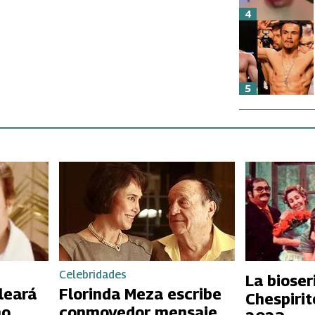
4
5
Celebridades
La bioser
leará
Florinda Meza escribe
Chespirit
mo
conmovedor mensaje