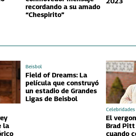
2023
recordando a su amado
“Chespirito”
Beisbol
Field of Dreams: La
película que construyó
un estadio de Grandes
Ligas de Beisbol
Celebridades
rey
El vergo
 la
Brad Pit
órico
cuando c