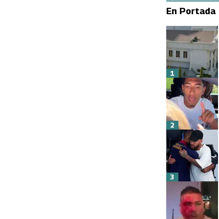
En Portada
1
2
3