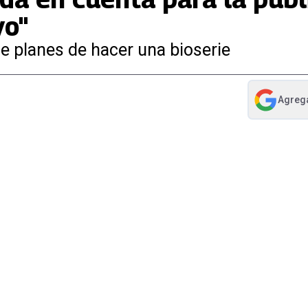
vo"
ne planes de hacer una bioserie
Agreg
abre en nue