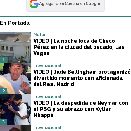
Agregar a
En Cancha
en Google
abre en nueva pestaña
En Portada
Motor
VIDEO | La noche loca de Checo
Pérez en la ciudad del pecado; Las
Vegas
1
Internacional
VIDEO | Jude Bellingham protagonizó
divertido momento con aficionada
del Real Madrid
2
Internacional
VIDEO | La despedida de Neymar con
el PSG y su abrazo con Kylian
Mbappé
3
Internacional