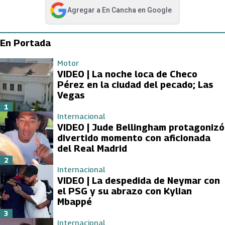
Agregar a
En Cancha
en Google
abre en nueva pestaña
En Portada
Motor
VIDEO | La noche loca de Checo
Pérez en la ciudad del pecado; Las
Vegas
1
Internacional
VIDEO | Jude Bellingham protagonizó
divertido momento con aficionada
del Real Madrid
2
Internacional
VIDEO | La despedida de Neymar con
el PSG y su abrazo con Kylian
Mbappé
3
Internacional