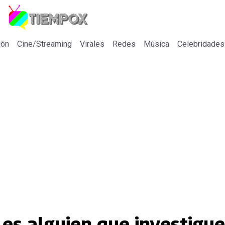
ión
Cine/Streaming
Virales
Redes
Música
Celebridades
es alguien que investigue