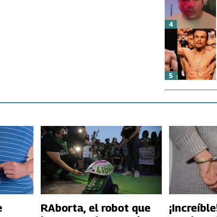
4
5
e
RAborta, el robot que
¡Increíbl