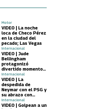
Motor
VIDEO | La noche
loca de Checo Pérez
en la ciudad del
pecado; Las Vegas
Internacional
VIDEO | Jude
Bellingham
protagonizó
divertido momento
con aficionada del
Internacional
Real Madrid
VIDEO | La
despedida de
Neymar con el PSG y
su abrazo con
Kylian Mbappé
Internacional
VIDEO | Golpean a un