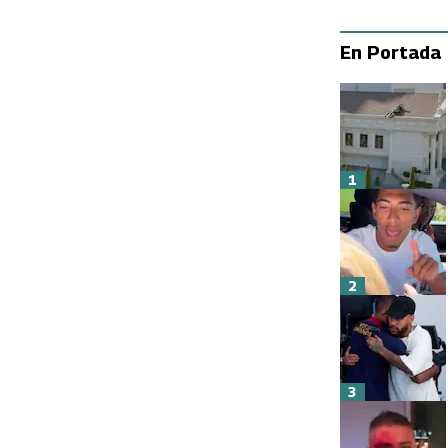
En Portada
1
2
3