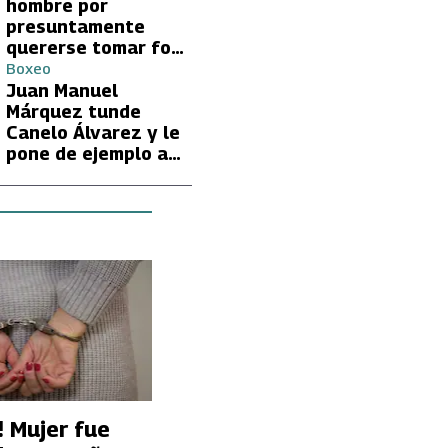
hombre por
presuntamente
quererse tomar foto
con Lionel Messi
Boxeo
Juan Manuel
Márquez tunde
Canelo Álvarez y le
pone de ejemplo a
David Benavidez
e! Mujer fue