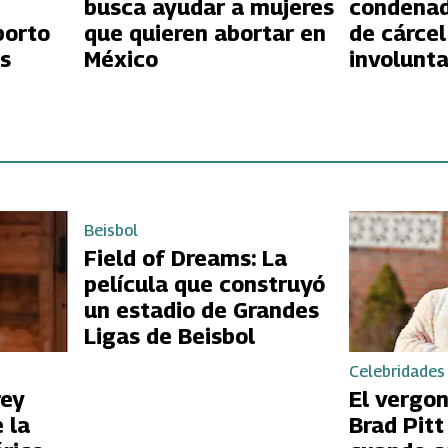
busca ayudar a mujeres
condenad
borto
que quieren abortar en
de cárcel
s
México
involunta
Beisbol
Field of Dreams: La
película que construyó
un estadio de Grandes
Ligas de Beisbol
Celebridades
rey
El vergo
 la
Brad Pit