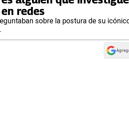
 en redes
reguntaban sobre la postura de su icónic
.
Agreg
abre en nue