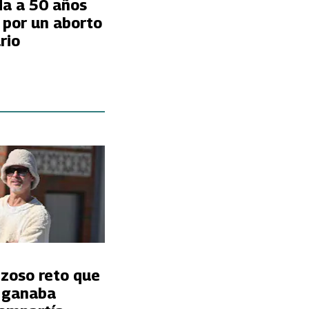
a a 50 años
 por un aborto
rio
nzoso reto que
t ganaba