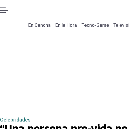
En Cancha
En la Hora
Tecno-Game
Televis
Celebridades
“Una persona pro-vida no 