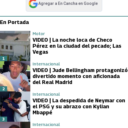
Agregar a
En Cancha
en Google
abre en nueva pestaña
En Portada
Motor
VIDEO | La noche loca de Checo
Pérez en la ciudad del pecado; Las
Vegas
1
Internacional
VIDEO | Jude Bellingham protagonizó
divertido momento con aficionada
del Real Madrid
2
Internacional
VIDEO | La despedida de Neymar con
el PSG y su abrazo con Kylian
Mbappé
3
Internacional