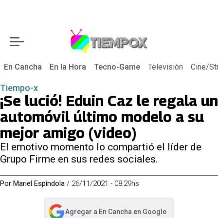
En Cancha
En la Hora
Tecno-Game
Televisión
Cine/St
Tiempo-x
¡Se lució! Eduin Caz le regala un
automóvil último modelo a su
mejor amigo (video)
El emotivo momento lo compartió el líder de
Grupo Firme en sus redes sociales.
Por
Mariel Espíndola
/
26/11/2021 - 08:29hs
Agregar a
En Cancha
en Google
abre en nueva pestaña