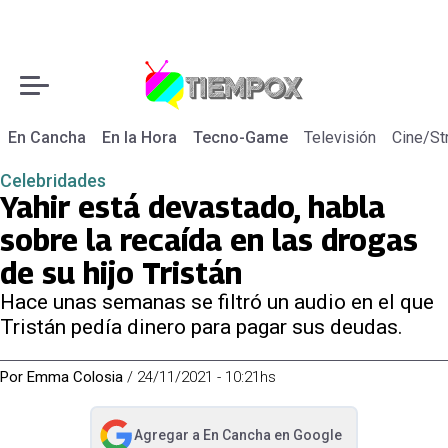
En Cancha
En la Hora
Tecno-Game
Televisión
Cine/St
Celebridades
Yahir está devastado, habla
sobre la recaída en las drogas
de su hijo Tristán
Hace unas semanas se filtró un audio en el que
Tristán pedía dinero para pagar sus deudas.
Por
Emma Colosia
/
24/11/2021 - 10:21hs
Agregar a
En Cancha
en Google
abre en nueva pestaña